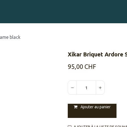
Gravure sur Cigares
Événements
Cigare Club
Blog
À 
lame black
Xikar Briquet Ardore 
95,00
CHF
Ajouter au panier
AJOUTER À LA LISTE DE SOUH