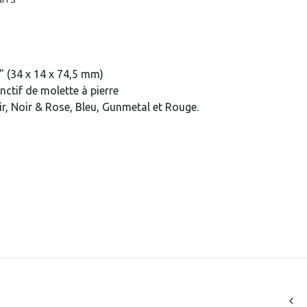
9" (34 x 14 x 74,5 mm)
inctif de molette à pierre
ir, Noir & Rose, Bleu, Gunmetal et Rouge.