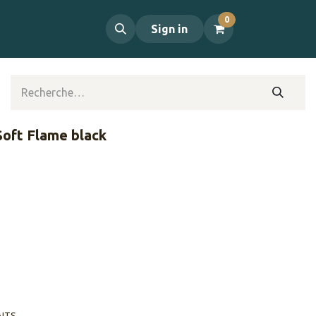
0
propos
Contact
Sign in
Soft Flame black
AITS