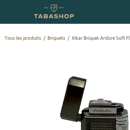
Se rendre au contenu
Boutique en ligne
Tous les produits
​​​​Briquets
Xikar Briquet Ardore Soft F