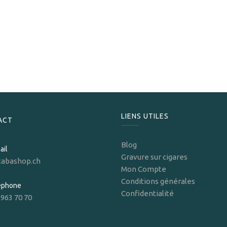
Xikar
Xikar Briquet Ardore Soft Flame Gunmetal
95,00
CHF
LIENS UTILES
ACT
Blog
ail
Gravure sur cigares
tabashop.ch
Mon Compte
Conditions générales
léphone
Confidentialité
 963 70 70