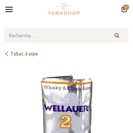
Se rendre au contenu
0
Tabac à pipe