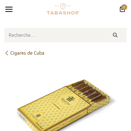
Se rendre au contenu
0
Cigares de Cuba