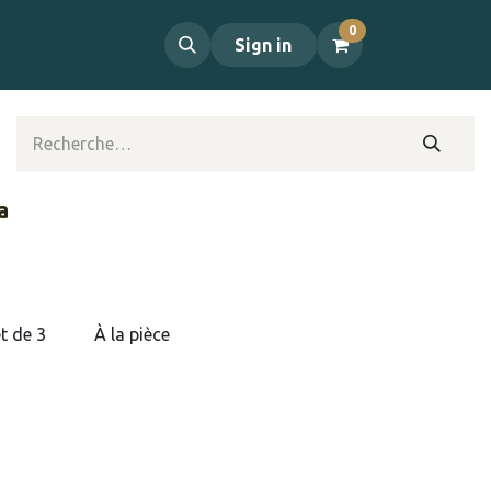
0
propos
Contact
Sign in
a
t de 3
À la pièce