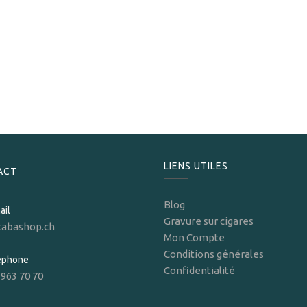
Trinidad
Trinidad Cabildos Edicion Limitada 2024
1 169,00
CHF
LIENS UTILES
ACT
Blog
ail
Gravure sur cigares
tabashop.ch
Mon Compte
Conditions générales
léphone
Confidentialité
 963 70 70