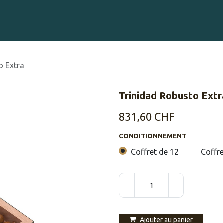
Gravure sur Cigares
Événements
Cigare Club
Blog
À 
o Extra
Trinidad Robusto Extr
831,60
CHF
CONDITIONNEMENT
Coffret de 12
Coffre
Ajouter au panier