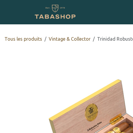
Se rendre au contenu
Boutique en ligne
Tous les produits
Vintage & Collector
Trinidad Robust