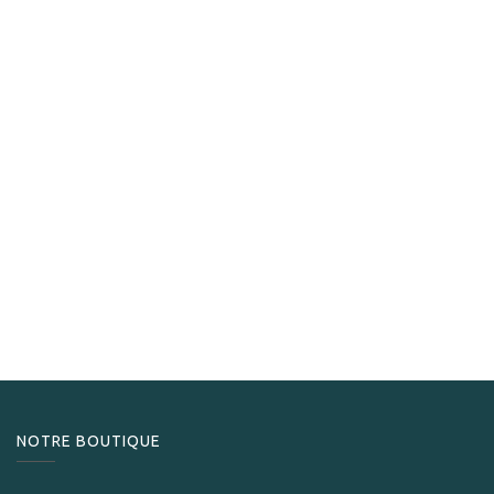
Trinidad
Trinidad Media Luna
562,80
CHF
NOTRE BOUTIQUE