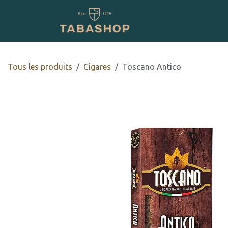
Se rendre au contenu
Boutique en ligne
Tous les produits
​​​Cigares
Toscano Antico