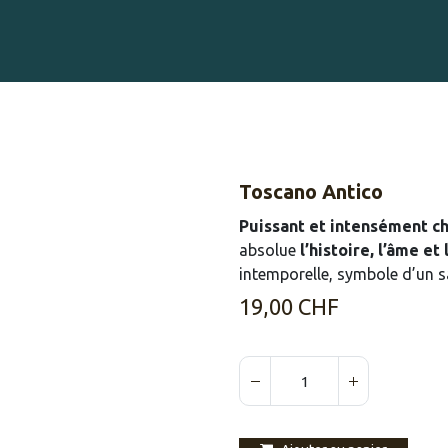
Gravure sur Cigares
Événements
Cigare Club
Blog
À 
Toscano Antico
Puissant et intensément c
absolue
l’histoire, l’âme e
intemporelle, symbole d’un s
19,00
CHF