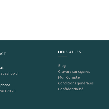
Toscano
Toscano Classico
12,30
CHF
LIENS UTILES
ACT
Blog
ail
Gravure sur cigares
tabashop.ch
Mon Compte
Conditions générales
léphone
Confidentialité
 963 70 70