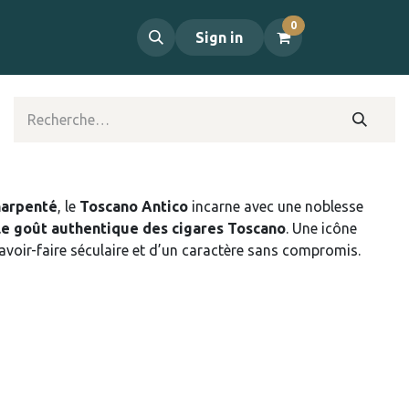
0
propos
Contact
Sign in
harpenté
, le
Toscano Antico
incarne avec une noblesse
t le goût authentique des cigares Toscano
. Une icône
avoir-faire séculaire et d’un caractère sans compromis.