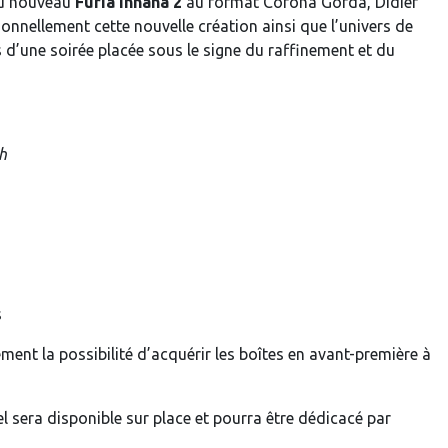
du nouveau
Furia Innana 2
au format Corona Gorda, Didier
nnellement cette nouvelle création ainsi que l’univers de
 d’une soirée placée sous le signe du raffinement et du
h
s
ment la possibilité d’acquérir les boîtes en avant-première à
l sera disponible sur place et pourra être dédicacé par