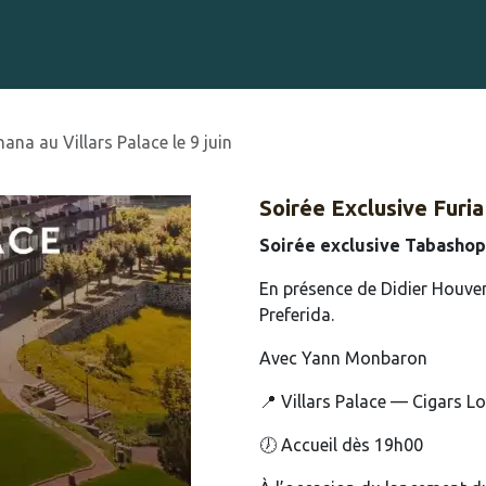
Gravure sur Cigares
Événements
Cigare Club
Blog
À 
nana au Villars Palace le 9 juin
Soirée Exclusive Furia 
Soirée exclusive Tabashop 
En présence de Didier Houven
Preferida.
Avec Yann Monbaron
📍 Villars Palace — Cigars L
🕖 Accueil dès 19h00