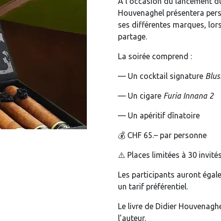
À l’occasion du lancement 
Houvenaghel présentera perso
ses différentes marques, lors
partage.
La soirée comprend :
— Un cocktail signature
Blus
— Un cigare
Furia Innana 2
— Un apéritif dînatoire
💰 CHF 65.– par personne
⚠️ Places limitées à 30 invité
Les participants auront égale
un tarif préférentiel.
Le livre de Didier Houvenaghe
l’auteur.