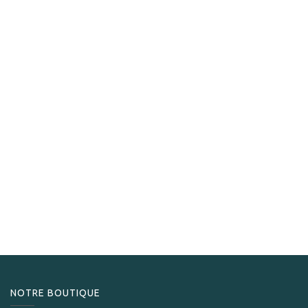
S.T. Dupont
S.T.Dupont Coupe Cigares X Stand Pacific green
245,00
CHF
NOTRE BOUTIQUE