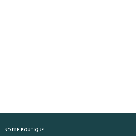
S.T. Dupont
S.T.Dupont Cendrier 24h du Mans blue
300,00
CHF
NOTRE BOUTIQUE