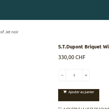
Gravure sur Cigares
Événements
Cigare Club
Blog
À 
of Jet noir
S.T.Dupont Briquet Wi
330,00
CHF
Ajouter au panier
AJOUTER À LA LISTE DE SOUH