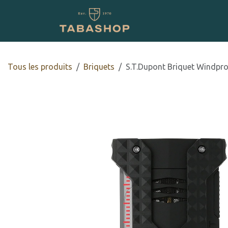
Se rendre au contenu
Boutique en ligne
Tous les produits
​​​​Briquets
S.T.Dupont Briquet Windpro