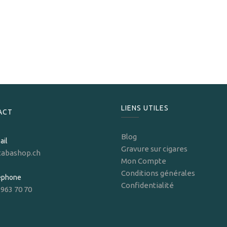
S.T. Dupont
S.T.Dupont Briquet Windproof Jet chrome
330,00
CHF
LIENS UTILES
ACT
Blog
ail
Gravure sur cigares
tabashop.ch
Mon Compte
Conditions générales
léphone
Confidentialité
 963 70 70