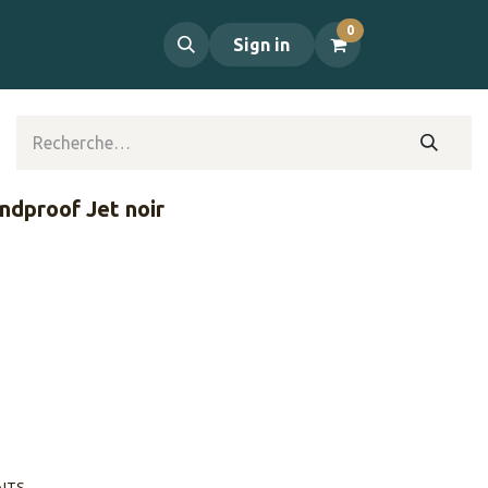
0
propos
Contact
Sign in
ndproof Jet noir
AITS