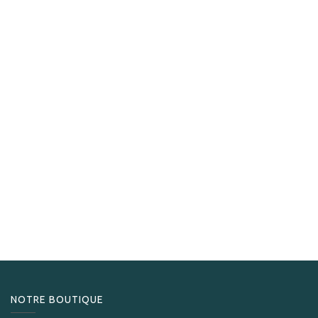
S.T. Dupont
S.T.Dupont Briquet Ligne 2 Fire X Argenté
1 240,00
CHF
NOTRE BOUTIQUE