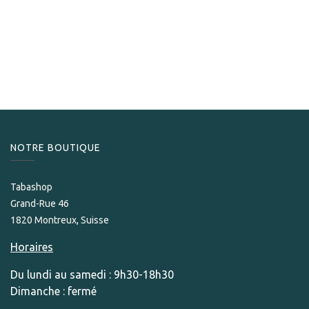
Ronson
Ronson Mirage Briquet Chrome Satin
89,00
CHF
Only Few Units left in stock.
NOTRE BOUTIQUE
Tabashop
Grand-Rue 46
1820 Montreux, Suisse
Horaires
Du lundi au samedi : 9h30-18h30
Dimanche : fermé