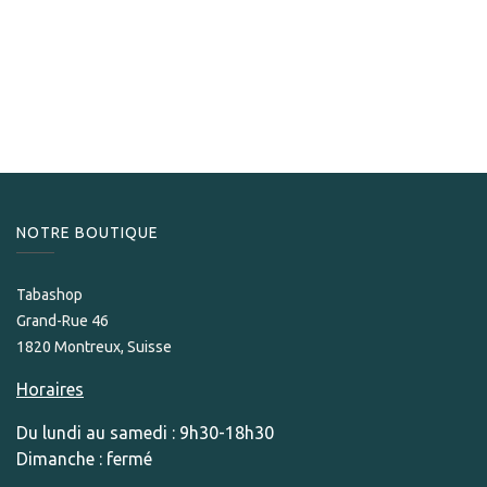
Ronson
Ronson Mirage Briquet Chrome Satin
89,00
CHF
Only Few Units left in stock.
NOTRE BOUTIQUE
Tabashop
Grand-Rue 46
1820 Montreux, Suisse
Horaires
Du lundi au samedi : 9h30-18h30
Dimanche : fermé