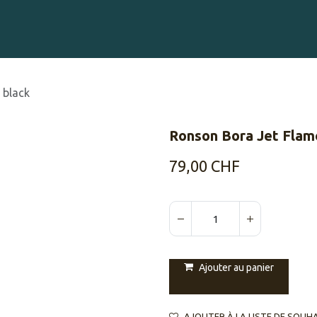
Gravure sur Cigares
Événements
Cigare Club
Blog
À 
 black
Ronson Bora Jet Flam
79,00
CHF
Ajouter au panier
AJOUTER À LA LISTE DE SOUH