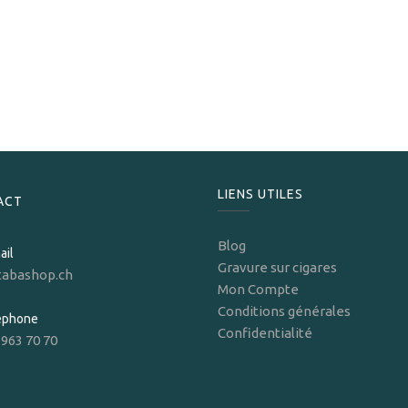
Ronson
Ronson Bora Jet Flame red black
79,00
CHF
LIENS UTILES
ACT
Blog
ail
Gravure sur cigares
tabashop.ch
Mon Compte
Conditions générales
léphone
Confidentialité
 963 70 70