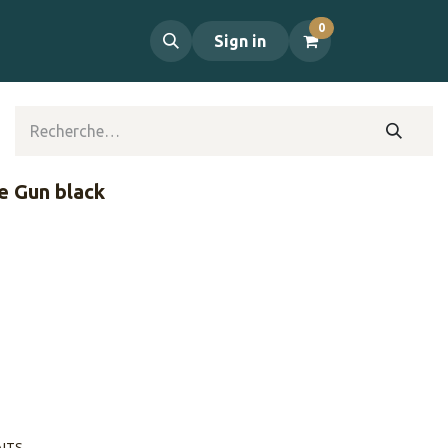
0
propos
Contact
Sign in
e Gun black
AITS