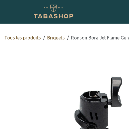
Se rendre au contenu
Boutique en ligne
Tous les produits
​​​​Briquets
Ronson Bora Jet Flame Gun