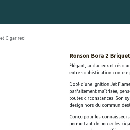
Gravure sur Cigares
Événements
Cigare Club
Blog
À 
et Cigar red
Ronson Bora 2 Briquet
Élégant, audacieux et résolume
entre sophistication contem
Doté d’une ignition Jet Flame
parfaitement maîtrisée, pens
toutes circonstances. Son sy
design hors du commun desti
Conçu pour les connaisseurs,
permettant de percer les ciga