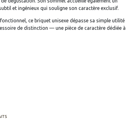
s de dégustation. Son sommet accueille également un
subtil et ingénieux qui souligne son caractère exclusif.
 fonctionnel, ce briquet unisexe dépasse sa simple utilité
cessoire de distinction — une pièce de caractère dédiée à
AITS