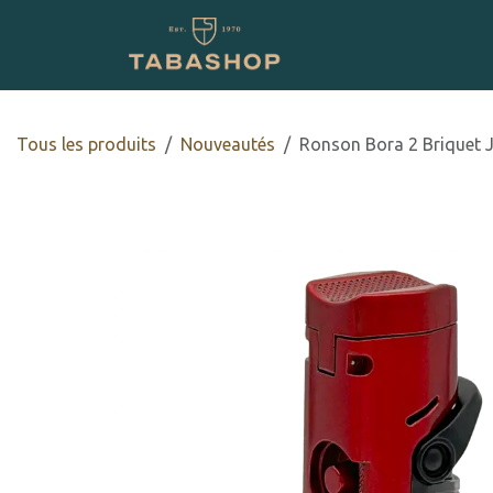
Se rendre au contenu
Boutique en ligne
Tous les produits
Nouveautés
Ronson Bora 2 Briquet J