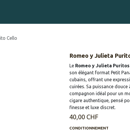
Gravure sur Cigares
Événements
Cigare Club
Blog
À 
ito Cello
Romeo y Julieta Purit
Le
Romeo y Julieta Puritos
son élégant format Petit Pan
cubains, offrant une express
cuirées. Sa puissance douce
compagnon idéal pour un mom
cigare authentique, pensé pou
finesse et luxe discret.
40,00
CHF
CONDITIONNEMENT