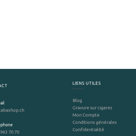
Romeo y Julieta
Romeo y Julieta Club
16,20
CHF
LIENS UTILES
ACT
Blog
ail
Gravure sur cigares
tabashop.ch
Mon Compte
Conditions générales
léphone
Confidentialité
 963 70 70