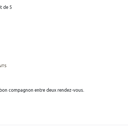
t de 5
AITS
e, bon compagnon entre deux rendez-vous.