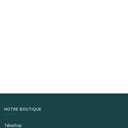
Romeo y Julieta
Romeo y Julieta Churchill
932,50
CHF
NOTRE BOUTIQUE
Tabashop