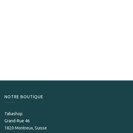
Rey Del Mundo
Rey Del Mundo Choix Supreme
425,00
CHF
NOTRE BOUTIQUE
Tabashop
Grand-Rue 46
1820 Montreux, Suisse