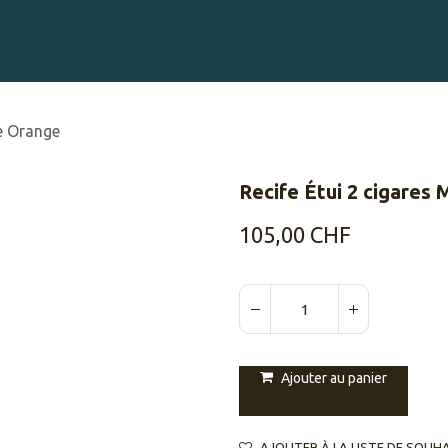
Gravure sur Cigares
Événements
Cigare Club
Blog
À 
ce Orange
Recife Étui 2 cigares
105,00
CHF
Ajouter au panier
AJOUTER À LA LISTE DE SOUH