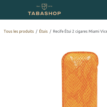
Se rendre au contenu
Boutique en ligne
Tous les produits
​Étuis
Recife Étui 2 cigares Miami Vi