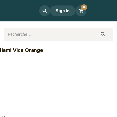
0
propos
Contact
Sign in
 Miami Vice Orange
AITS