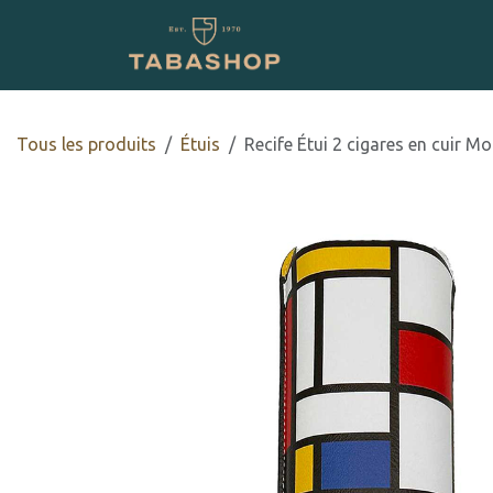
Se rendre au contenu
Boutique en ligne
Tous les produits
​Étuis
Recife Étui 2 cigares en cuir M