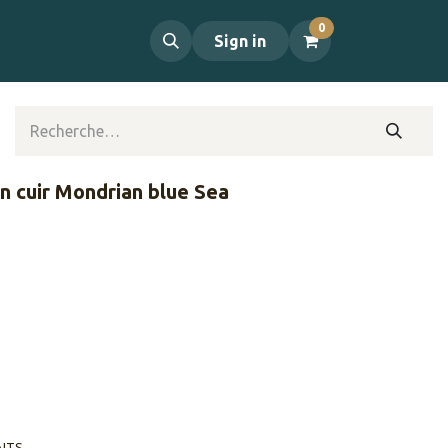
0
propos
Contact
Sign in
en cuir Mondrian blue Sea
AITS