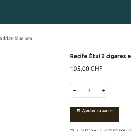
Gravure sur Cigares
Événements
Cigare Club
Blog
À 
ondrian blue Sea
Recife Étui 2 cigares 
105,00
CHF
Ajouter au panier
AJOUTER À LA LISTE DE SOUH