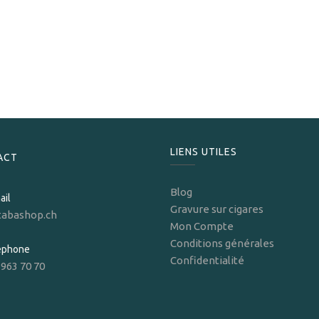
Prince
Prince Briquet torche bleu
59,00
CHF
LIENS UTILES
ACT
Blog
ail
Gravure sur cigares
tabashop.ch
Mon Compte
Conditions générales
léphone
Confidentialité
 963 70 70