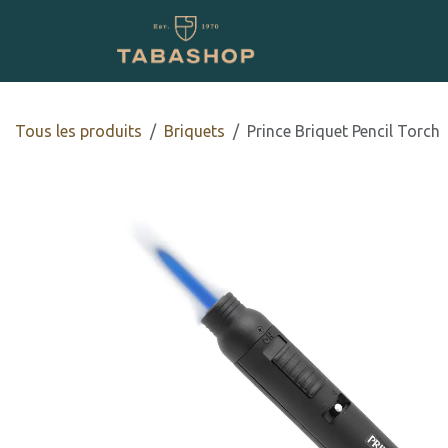
Se rendre au contenu
Boutique en ligne
Tous les produits
​​​​Briquets
Prince Briquet Pencil Torch