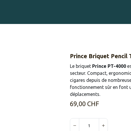
Gravure sur Cigares
Événements
Cigare Club
Blog
À 
Prince Briquet Pencil 
Le briquet
Prince PT-4000
es
secteur. Compact, ergonomique
cigares depuis de nombreuses
fonctionnement sûr en font
déplacements.
69,00
CHF