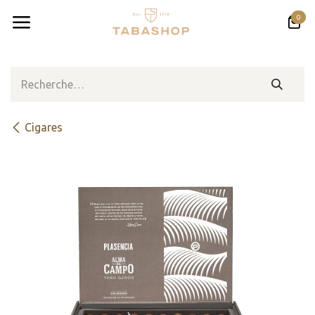
Se rendre au contenu
0
​​​Cigares