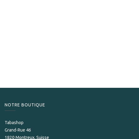
Plasencia
Plasencia Alma Del Campo Madrono Gordo
199,00
CHF
NOTRE BOUTIQUE
Tabashop
Grand-Rue 46
1820 Montreux, Suisse