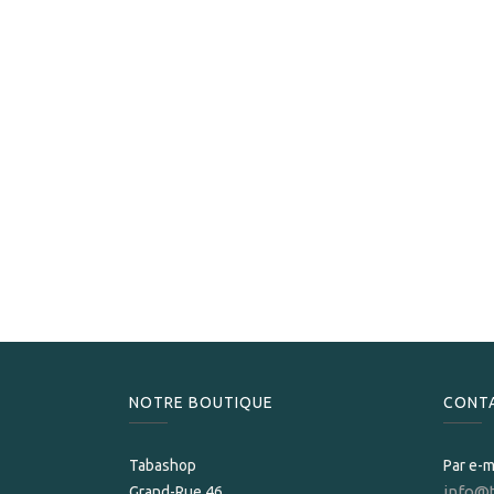
NOTRE BOUTIQUE
CONT
Tabashop
Par e-m
info@
Grand-Rue 46