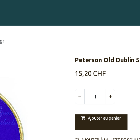
Gravure sur Cigares
Événements
Cigare Club
Blog
À 
gr
Peterson Old Dublin 5
15,20
CHF
Ajouter au panier
AJOUTER À LA LISTE DE SOUH