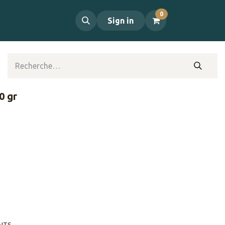
0
propos
Contact
Sign in
0 gr
AITS