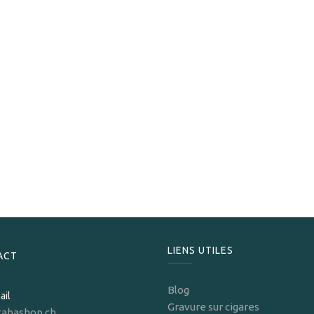
Peterson
Peterson De Luxe Navy Rolls 50 g
20,00
CHF
LIENS UTILES
ACT
Blog
ail
Gravure sur cigares
tabashop.ch