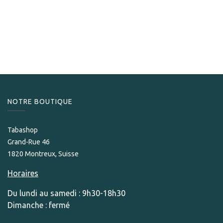
PDR Pinar del Rio
PDR Aflores GR Sungrow Half Corona
21,90
CHF
NOTRE BOUTIQUE
Tabashop
Grand-Rue 46
1820 Montreux, Suisse
Horaires
Du lundi au samedi : 9h30-18h30
Dimanche : fermé