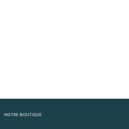
Partagas
Partagas Série D No.4
652,50
CHF
NOTRE BOUTIQUE