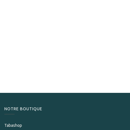
Nub
Nub Tubos Variety Sampler
49,00
CHF
NOTRE BOUTIQUE
Tabashop