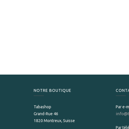
NOTRE BOUTIQUE
CONT
Tabashop
Par e-m
info@
Grand-Rue 46
1820 Montreux, Suisse
Par té