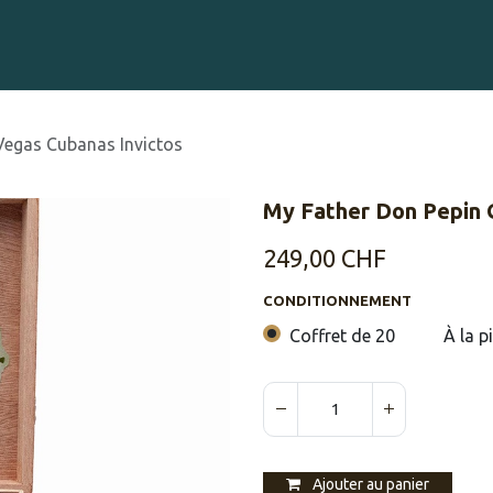
Gravure sur Cigares
Événements
Cigare Club
Blog
À 
 Vegas Cubanas Invictos
​​My Father Don Pepin
249,00
CHF
CONDITIONNEMENT
Coffret de 20
À la p
Ajouter au panier