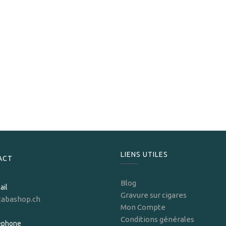
My Father
My Father Don Pepin Garcia Vintage Edition Petit Robusto
329,00
CHF
LIENS UTILES
ACT
Blog
ail
Gravure sur cigares
tabashop.ch
Mon Compte
Conditions générales
léphone