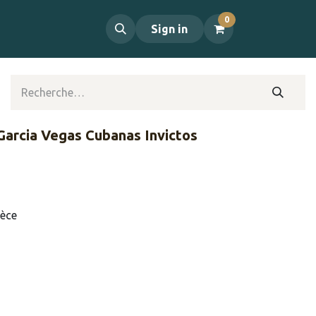
0
propos
Contact
Sign in
 Garcia Vegas Cubanas Invictos
ièce