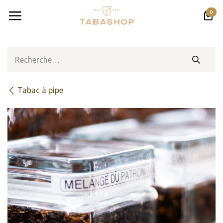
Se rendre au contenu
0
Tabac à pipe