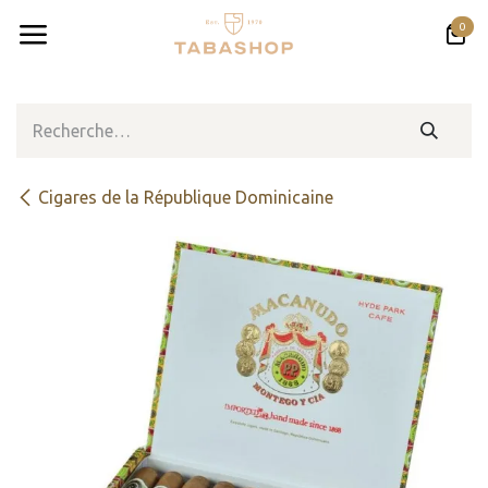
Se rendre au contenu
0
Cigares de la République Dominicaine