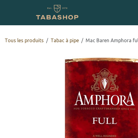
Se rendre au contenu
Boutique en ligne
Tous les produits
Tabac à pipe
Mac Baren Amphora ful