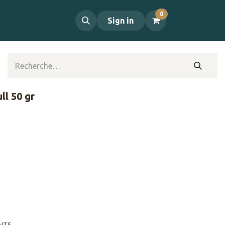
0
propos
Contact
Sign in
l 50 gr
AITS