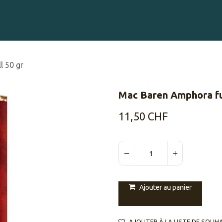
Gravure sur Cigares
Événements
Cigare Club
Blog
À 
l 50 gr
Mac Baren Amphora ful
11,50
CHF
Ajouter au panier
AJOUTER À LA LISTE DE SOUH