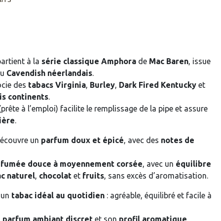
artient à la
série classique Amphora
de
Mac Baren
, issue
du
Cavendish néerlandais
.
ocie des
tabacs Virginia
,
Burley
,
Dark Fired Kentucky
et
is continents
.
prête à l’emploi) facilite le remplissage de la pipe et assure
ière
.
 découvre un
parfum doux et épicé
, avec des
notes de
e
fumée douce à moyennement corsée
, avec un
équilibre
c naturel
,
chocolat
et
fruits
, sans excès d’aromatisation.
 un
tabac idéal au quotidien
: agréable, équilibré et facile à
n
parfum ambiant discret
et son
profil aromatique