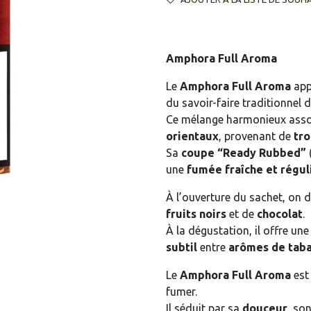
Amphora Full Aroma
Le
Amphora Full Aroma
app
du savoir-faire traditionnel 
Ce mélange harmonieux ass
orientaux
, provenant de
tro
Sa
coupe “Ready Rubbed”
(
une
fumée fraîche et régul
À l’ouverture du sachet, on
fruits noirs
et de
chocolat
.
À la dégustation, il offre un
subtil
entre
arômes de taba
Le
Amphora Full Aroma
est
fumer.
Il séduit par sa
douceur
, so