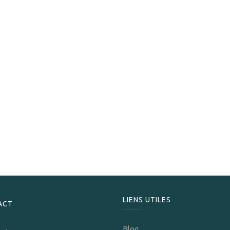
Mac Baren
Mac Baren Dark Twist 50 gr
15,50
CHF
LIENS UTILES
ACT
Blog