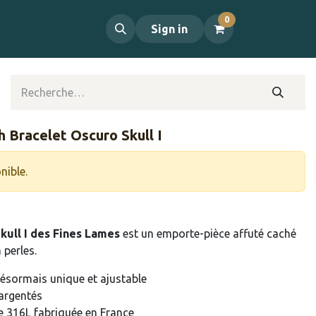
0
propos
Contact
Sign in
 Bracelet Oscuro Skull I
nible.
kull I des Fines Lames
est un emporte-pièce affuté caché
 perles.
 désormais unique et ajustable
argentés
e 316L fabriquée en France