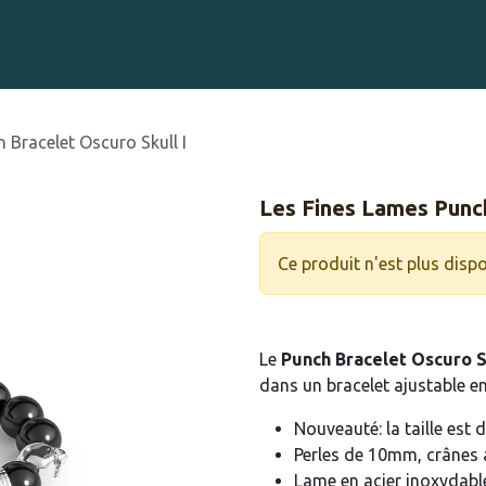
Gravure sur Cigares
Événements
Cigare Club
Blog
À 
 Bracelet Oscuro Skull I
Les Fines Lames Punch
Ce produit n'est plus dispo
Le
Punch Bracelet Oscuro S
dans un bracelet ajustable en
Nouveauté: la taille est
Perles de 10mm, crânes 
Lame en acier inoxydabl