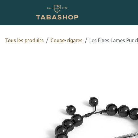
Se rendre au contenu
Boutique en ligne
Tous les produits
Coupe-cigares
Les Fines Lames Punch