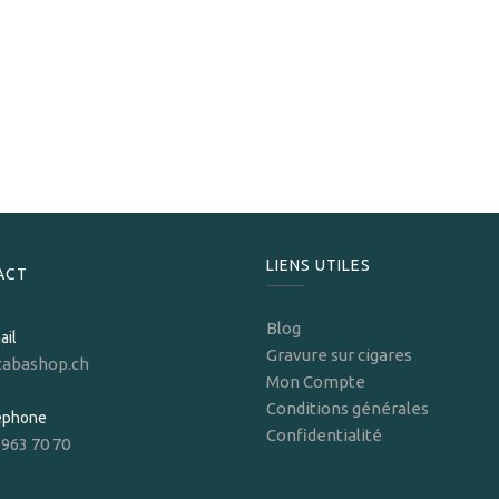
Les Fines Lames
Les Fines Lames Punch Bracelet Oscuro Gold Skull II
234,00
CHF
LIENS UTILES
ACT
Blog
ail
Gravure sur cigares
tabashop.ch
Mon Compte
Conditions générales
léphone
Confidentialité
 963 70 70