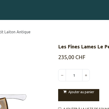
Gravure sur Cigares
Événements
Cigare Club
Blog
À 
tit Laiton Antique
Les Fines Lames Le Pe
235,00
CHF
Ajouter au panier
AJOUTER À LA LISTE DE SOUH