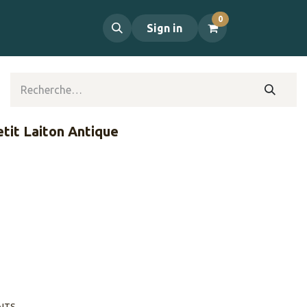
0
propos
Contact
Sign in
tit Laiton Antique
AITS