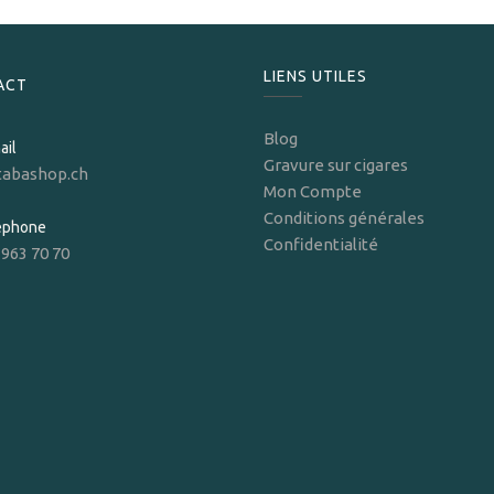
LIENS UTILES
ACT
Blog
ail
Gravure sur cigares
tabashop.ch
Mon Compte
Conditions générales
léphone
Confidentialité
 963 70 70