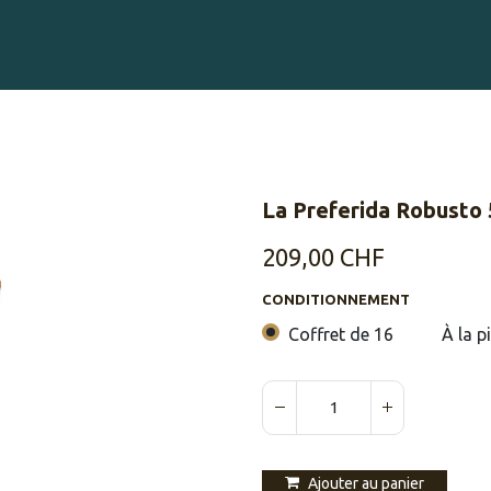
Gravure sur Cigares
Événements
Cigare Club
Blog
À 
La Preferida Robusto
209,00
CHF
CONDITIONNEMENT
Coffret de 16
À la p
Ajouter au panier