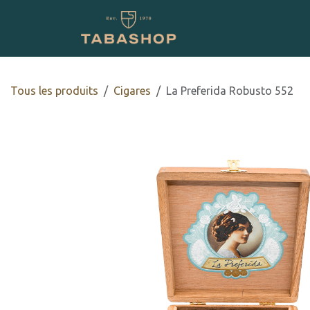
Se rendre au contenu
Boutique en ligne
Tous les produits
​​​Cigares
La Preferida Robusto 552