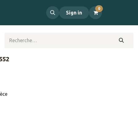
0
propos
Contact
Sign in
 552
ièce