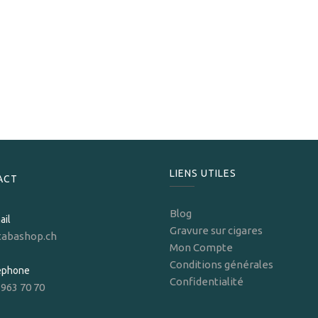
La Preferida
La Preferida Petit Robusto 452
199,00
CHF
LIENS UTILES
ACT
Blog
ail
Gravure sur cigares
tabashop.ch
Mon Compte
Conditions générales
léphone
Confidentialité
 963 70 70