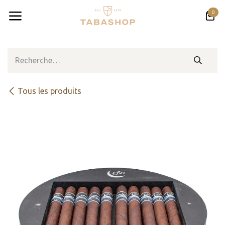
Se rendre au contenu
0
Tous les produits