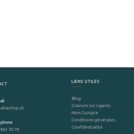
La Flor Dominicana
La Flor Dominicana Ligero 707
199,00
CHF
LIENS UTILES
ACT
Blog
ail
Gravure sur cigares
tabashop.ch
Mon Compte
Conditions générales
léphone
Confidentialité
 963 70 70