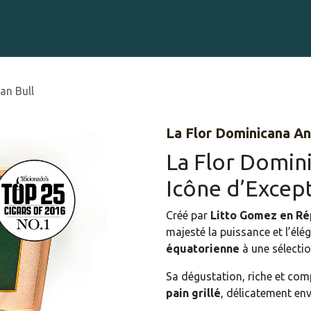
Gravure sur Cigares
Événements
Cigare Club
Blog
À 
an Bull
La Flor Dominicana An
La Flor Domini
Icône d’Excep
Créé par
Litto Gomez en Ré
majesté la puissance et l’é
équatorienne
à une sélectio
Sa dégustation, riche et co
pain grillé
, délicatement en