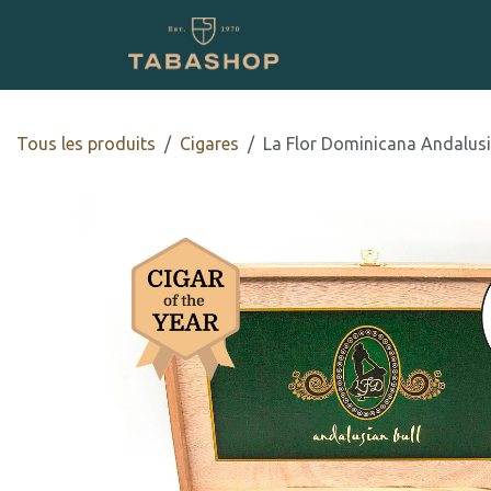
Se rendre au contenu
Boutique en ligne
Tous les produits
​​​Cigares
La Flor Dominicana Andalusi