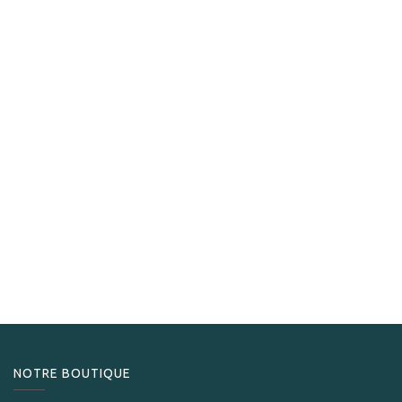
La Aroma del Caribe
La Aroma del Caribe Edition Especial No.5
299,00
CHF
NOTRE BOUTIQUE