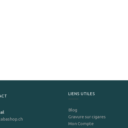
José L.Piedra
José L.Piedra Brevas
50,40
CHF
LIENS UTILES
ACT
Blog
ail
Gravure sur cigares
tabashop.ch
Mon Compte