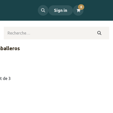
0
propos
Contact
Sign in
aballeros
t de 3