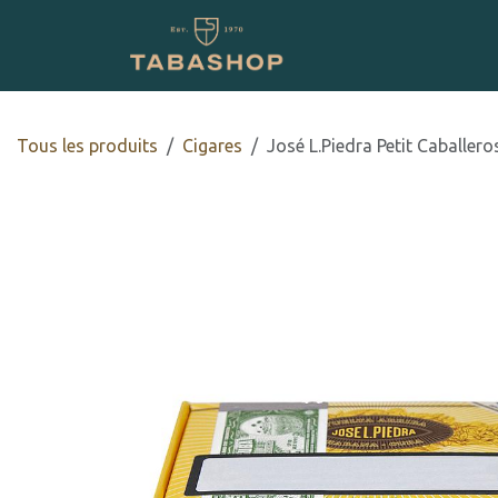
Se rendre au contenu
Boutique en ligne
Tous les produits
​​​Cigares
José L.Piedra Petit Caballero