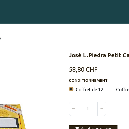
Gravure sur Cigares
Événements
Cigare Club
Blog
À 
s
José L.Piedra Petit C
58,80
CHF
CONDITIONNEMENT
Coffret de 12
Coffre
Ajouter au panier