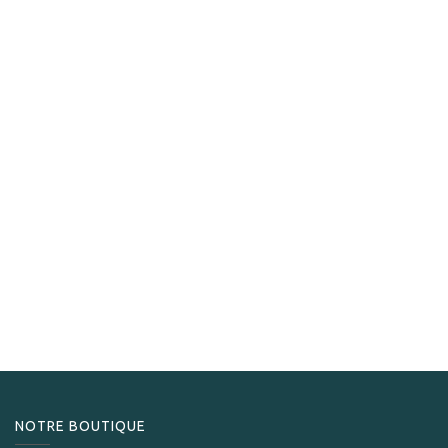
Hoyo de Monterrey
Hoyo de Monterrey Rio Seco
735,00
CHF
NOTRE BOUTIQUE