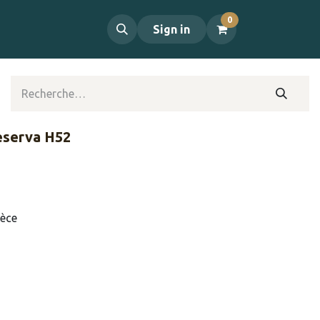
0
propos
Contact
Sign in
eserva H52
ièce