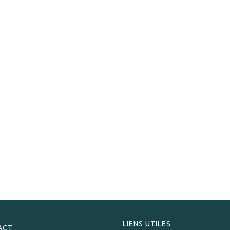
Horacio
Horacio Bulier Gran Reserva H56
228,00
CHF
LIENS UTILES
ACT