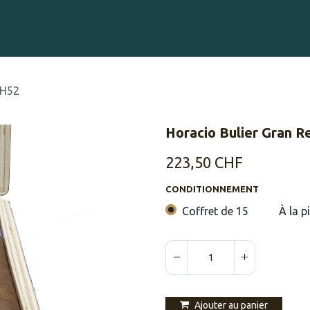
Gravure sur Cigares
Événements
Cigare Club
Blog
À 
 H52
Horacio Bulier Gran R
223,50
CHF
CONDITIONNEMENT
Coffret de 15
À la p
Ajouter au panier