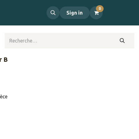
0
propos
Contact
Sign in
r B
ièce