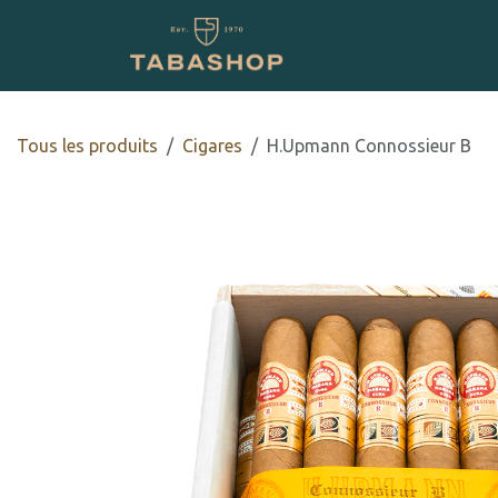
Se rendre au contenu
Boutique en ligne
Tous les produits
​​​Cigares
H.Upmann Connossieur B