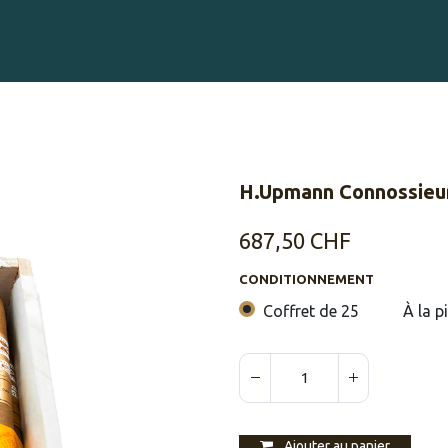
Gravure sur Cigares
Événements
Cigare Club
Blog
À 
H.Upmann Connossieu
687,50
CHF
CONDITIONNEMENT
Coffret de 25
À la p
Ajouter au panier