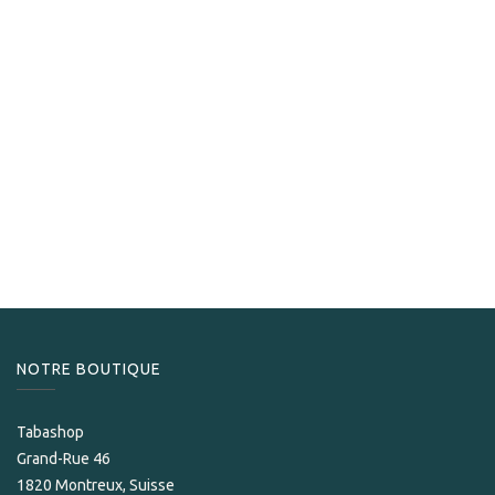
Guantanamera
Guantanamera Decimos
17,90
CHF
NOTRE BOUTIQUE
Tabashop
Grand-Rue 46
1820 Montreux, Suisse