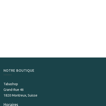
Flor de Copan
Flor de Copan Churchill
189,00
CHF
NOTRE BOUTIQUE
Tabashop
Grand-Rue 46
1820 Montreux, Suisse
Horaires