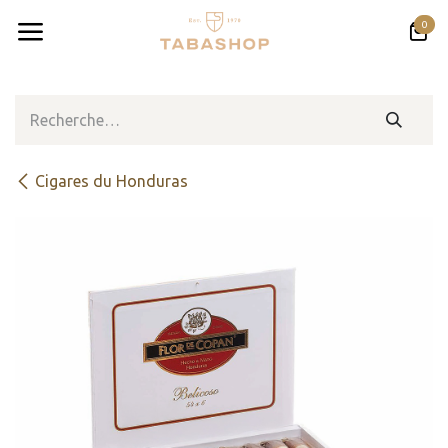
Se rendre au contenu
0
​​​Cigares du Honduras