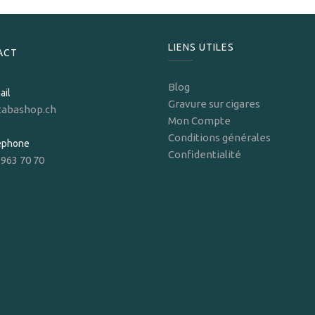
LIENS UTILES
ACT
Blog
ail
Gravure sur cigares
tabashop.ch
Mon Compte
Conditions générales
léphone
Confidentialité
 963 70 70