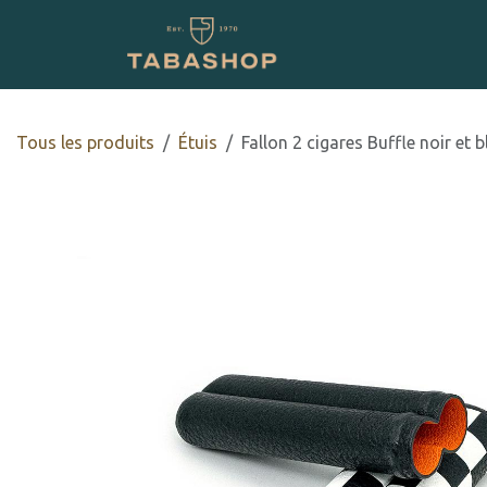
Se rendre au contenu
Boutique en ligne
Tous les produits
​Étuis
Fallon 2 cigares Buffle noir et 