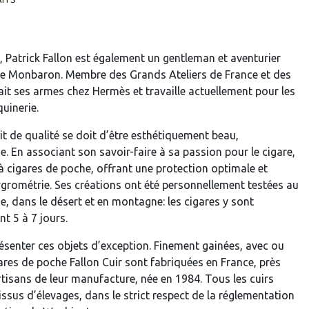
, Patrick Fallon est également un gentleman et aventurier
lle Monbaron. Membre des Grands Ateliers de France et des
ait ses armes chez Hermès et travaille actuellement pour les
uinerie.
it de qualité se doit d’être esthétiquement beau,
de. En associant son savoir-faire à sa passion pour le cigare,
à cigares de poche, offrant une protection optimale et
ygrométrie. Ses créations ont été personnellement testées au
, dans le désert et en montagne: les cigares y sont
t 5 à 7 jours.
ésenter ces objets d’exception. Finement gainées, avec ou
ares de poche Fallon Cuir sont fabriquées en France, près
rtisans de leur manufacture, née en 1984. Tous les cuirs
issus d’élevages, dans le strict respect de la réglementation