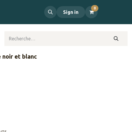
0
propos
Contact
Sign in
 noir et blanc
AITS