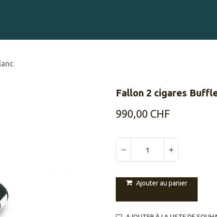
Gravure sur Cigares
Événements
Cigare Club
Blog
À 
blanc
Fallon 2 cigares Buffle
990,00
CHF
Ajouter au panier
AJOUTER À LA LISTE DE SOUH