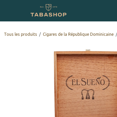
Se rendre au contenu
Boutique en ligne
Tous les produits
Cigares de la République Dominicaine