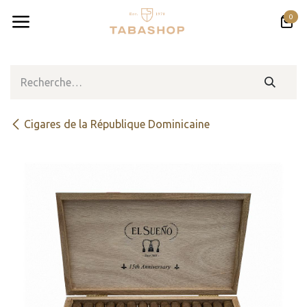
Se rendre au contenu
0
Cigares de la République Dominicaine