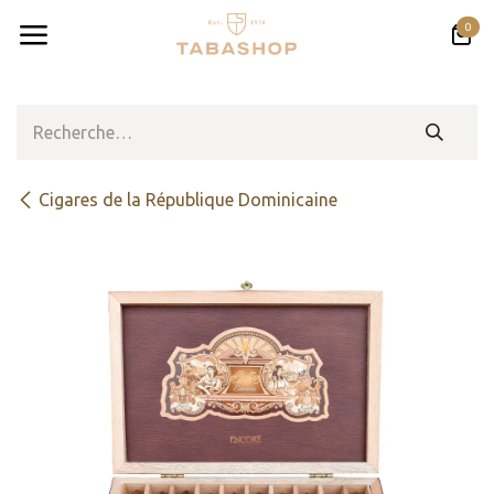
Se rendre au contenu
0
Cigares de la République Dominicaine