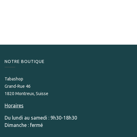
E.P. Carrillo
​​E.P. Carillo Encore El Futuro Robusto
279,00
CHF
NOTRE BOUTIQUE
Tabashop
Grand-Rue 46
1820 Montreux, Suisse
Horaires
Du lundi au samedi : 9h30-18h30
Dimanche : fermé