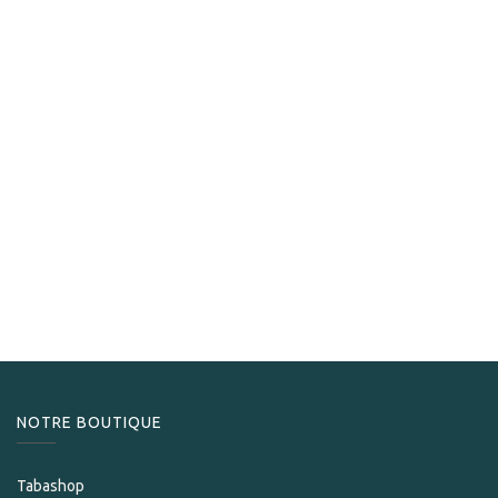
Diplomaticos
Diplomaticos No.2
482,50
CHF
NOTRE BOUTIQUE
Tabashop