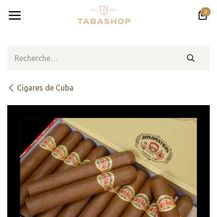
Se rendre au contenu
0
Cigares de Cuba