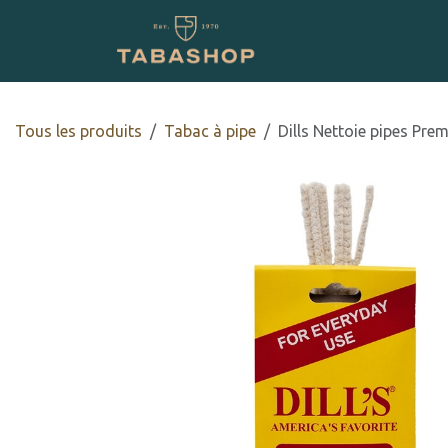
Se rendre au contenu
Boutique en ligne
Tous les produits
Tabac à pipe
Dills Nettoie pipes Pre