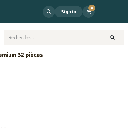
0
propos
Contact
Sign in
remium 32 pièces
AITS