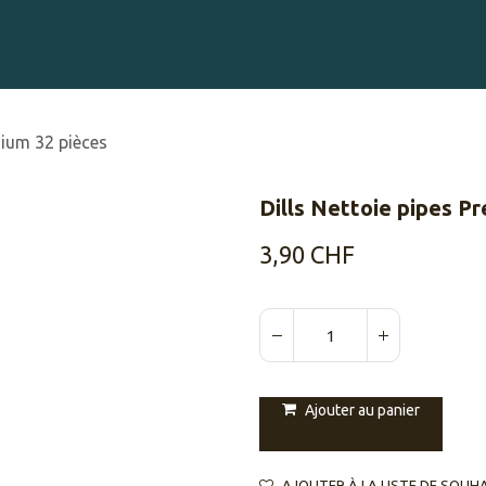
Gravure sur Cigares
Événements
Cigare Club
Blog
À 
mium 32 pièces
Dills Nettoie pipes P
3,90
CHF
Ajouter au panier
AJOUTER À LA LISTE DE SOUH