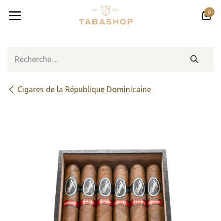
Se rendre au contenu
0
Cigares de la République Dominicaine