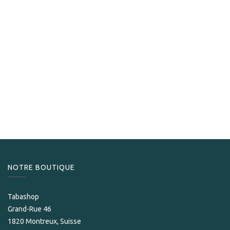
Davidoff
Davidoff Yamasa Petit Churchil
229,00
CHF
NOTRE BOUTIQUE
Tabashop
Grand-Rue 46
1820 Montreux, Suisse