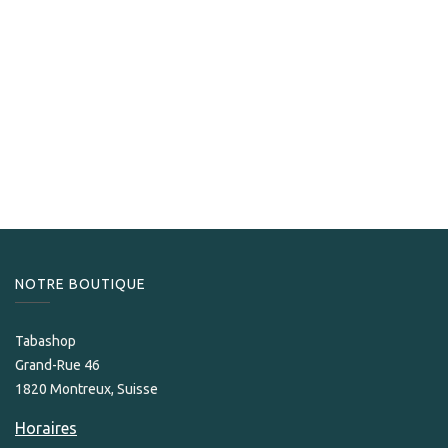
Davidoff
Davidoff Gift Selection Figurado (6)
169,00
CHF
NOTRE BOUTIQUE
Tabashop
Grand-Rue 46
1820 Montreux, Suisse
Horaires